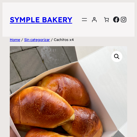
Skip
to
Faceb
Inst
SYMPLE BAKERY
content
Home
/
Sin categorizar
/ Cachitos x4